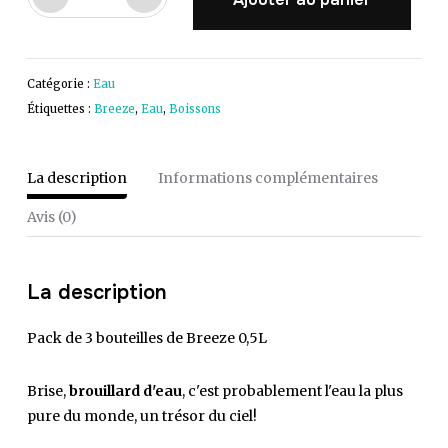
de
Trio
de
Catégorie :
Breeze,
Eau
Étiquettes :
agua
Breeze
,
Eau
,
Boissons
de
niebla
La description
Informations complémentaires
x3
Avis (0)
La description
Pack de 3 bouteilles de Breeze 0,5L
Brise,
brouillard d'eau
, c'est probablement l'eau la plus
pure du monde, un trésor du ciel!