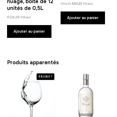
nuage, boîte de 12
Le
Le
€
64,51
€
63,21
TVA incl.
unités de 0,5L
prix
prix
initial
actuel
€
126,06
Ajouter au panier
TVA incl.
était :
est :
€64,51.
€63,21.
Ajouter au panier
Produits apparentés
PROMO !