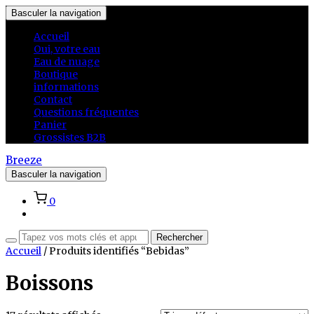
Basculer la navigation
Accueil
Oui, votre eau
Eau de nuage
Boutique
informations
Contact
Questions fréquentes
Panier
Grossistes B2B
Breeze
Basculer la navigation
0
Accueil
/ Produits identifiés “Bebidas”
Boissons