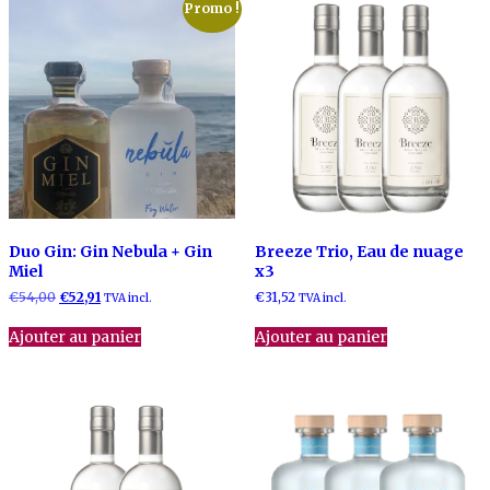
Promo !
Duo Gin: Gin Nebula + Gin
Breeze Trio, Eau de nuage
Miel
x3
Le
Le
€
54,00
€
52,91
€
31,52
TVA incl.
TVA incl.
prix
prix
initial
actuel
Ajouter au panier
Ajouter au panier
était :
est :
€54,00.
€52,91.