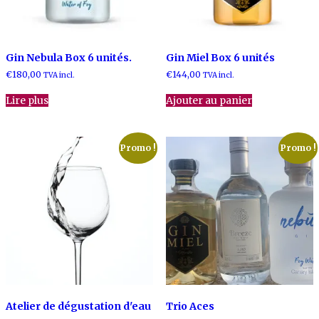
Gin Nebula Box 6 unités.
Gin Miel Box 6 unités
€
180,00
€
144,00
TVA incl.
TVA incl.
Lire plus
Ajouter au panier
Promo !
Promo !
Atelier de dégustation d'eau
Trio Aces