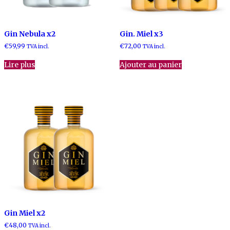
Gin Nebula x2
Gin. Miel x3
€
59,99
€
72,00
TVA incl.
TVA incl.
Lire plus
Ajouter au panier
Gin Miel x2
€
48,00
TVA incl.