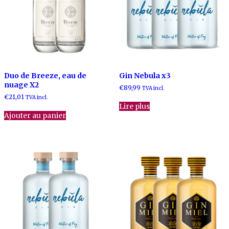
Duo de Breeze, eau de
Gin Nebula x3
nuage X2
€
89,99
TVA incl.
€
21,01
TVA incl.
Lire plus
Ajouter au panier